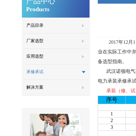
产品中心
Products
产品目录
厂家选型
2017年
业在实际工作中
应用选型
备选型指南。
武汉诺顿电气有
承修承试
电力承装承修承
解决方案
承装（修、试
序号
1
2
3