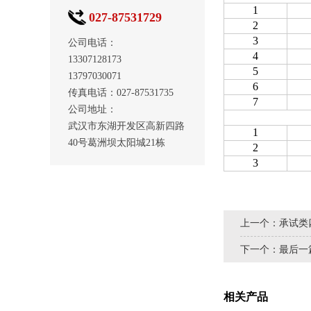
1
027-87531729
2
3
公司电话：
4
13307128173
5
13797030071
6
传真电话：027-87531735
7
公司地址：
武汉市东湖开发区高新四路
1
40号葛洲坝太阳城21栋
2
3
上一个：
承试类
下一个：
最后一
相关产品