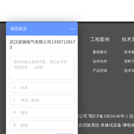
请您留言
关于我们
产品中心
工程案例
技术
武汉诺顿电气有限公司1330712817
3
企业简介
产品目录
案例展示
技术
文化理念
厂家选型
合作伙伴
资料
资质证书
应用选型
产品市场
技术
组织机构
承修承试
发展历程
解决方案
企业风貌
© 2012-2020 武汉诺顿电气有限公司
鄂ICP备19024146号-1
技
主营产品：
串联谐振
变压器综合试验系统
承修试设备
继电