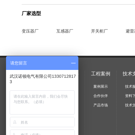
厂家选型
变压器厂
互感器厂
开关柜厂
避雷
请您留言
关于我们
产品中心
工程案例
技术
武汉诺顿电气有限公司1330712817
3
企业简介
产品目录
案例展示
技术
文化理念
厂家选型
合作伙伴
资料
资质证书
应用选型
产品市场
技术
组织机构
承修承试
发展历程
解决方案
企业风貌